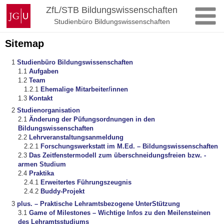
Zum
Johannes
ZfL/STB Bildungswissenschaften
Inhalt
Gutenberg-
Studienbüro Bildungswissenschaften
springen
Universität
Mainz
Sitemap
Studienbüro Bildungswissenschaften
Aufgaben
Team
Ehemalige Mitarbeiter/innen
Kontakt
Studienorganisation
Änderung der Püfungsordnungen in den
Bildungswissenschaften
Lehrveranstaltungsanmeldung
Forschungswerkstatt im M.Ed. – Bildungswissenschaften
Das Zeitfenstermodell zum überschneidungsfreien bzw. -
armen Studium
Praktika
Erweitertes Führungszeugnis
Buddy-Projekt
plus. – Praktische Lehramtsbezogene UnterStützung
Game of Milestones – Wichtige Infos zu den Meilensteinen
des Lehramtsstudiums